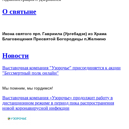
О святыне
Икона святого прп. Гавриила (Ургебадзе) из Храма
Благовещения Пресвятой Богородицы п.Желнино
Новости
Выставочная компания "Узорочье" присоединяется к акции
"Бессмертный полк онлайн"
Мы помним, мы гордимся!
Выставочная компания «Узорочье» продолжит работу в
дистанционном режиме в период пика распространения
новой коронавирусной инфекции